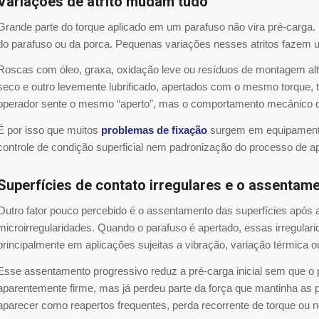
Variações de atrito mudam tudo
Grande parte do torque aplicado em um parafuso não vira pré-carga. 
do parafuso ou da porca. Pequenas variações nesses atritos fazem u
Roscas com óleo, graxa, oxidação leve ou resíduos de montagem alte
seco e outro levemente lubrificado, apertados com o mesmo torque, t
operador sente o mesmo “aperto”, mas o comportamento mecânico 
É por isso que muitos
problemas de fixação
surgem em equipament
controle de condição superficial nem padronização do processo de ap
Superfícies de contato irregulares e o assentam
Outro fator pouco percebido é o assentamento das superfícies ap
microirregularidades. Quando o parafuso é apertado, essas irregu
principalmente em aplicações sujeitas a vibração, variação térmica ou
Esse assentamento progressivo reduz a pré-carga inicial sem que o p
aparentemente firme, mas já perdeu parte da força que mantinha as 
aparecer como reapertos frequentes, perda recorrente de torque ou 