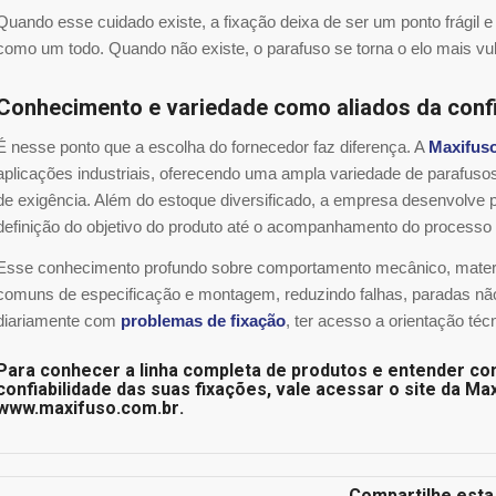
Quando esse cuidado existe, a fixação deixa de ser um ponto frágil e
como um todo. Quando não existe, o parafuso se torna o elo mais vu
Conhecimento e variedade como aliados da confi
É nesse ponto que a escolha do fornecedor faz diferença. A
Maxifus
aplicações industriais, oferecendo uma ampla variedade de parafusos
de exigência. Além do estoque diversificado, a empresa desenvolve p
definição do objetivo do produto até o acompanhamento do processo 
Esse conhecimento profundo sobre comportamento mecânico, materiais
comuns de especificação e montagem, reduzindo falhas, paradas nã
diariamente com
problemas de fixação
, ter acesso a orientação técn
Para conhecer a linha completa de produtos e entender c
confiabilidade das suas fixações, vale acessar o site da M
www.maxifuso.com.br
.
Compartilhe esta