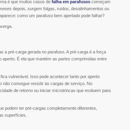
blema é que muitos casos de
falha em parafusos
começam
eses depois, surgem folgas, ruídos, desalinhamentos ou
el aparece: como um parafuso bem apertado pode falhar?
nxerga.
 a pré-carga gerada no parafuso. A pré-carga é a força
 o aperto. É ela que mantém as partes comprimidas entre
ica vulnerável. Isso pode acontecer tanto por aperto
ão não consegue resistir às cargas de serviço. No
acidade de retorno ou iniciar microtrincas que evoluem para
ue podem ter pré-cargas completamente diferentes,
s superfícies.