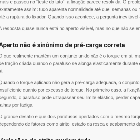
mais e passou no “teste do tato”, a fixação parece resolvida. O pro
exatamente assim: tudo aparenta normalidade até que, semanas ou m
até a ruptura do fixador. Quando isso acontece, a pergunta inevitáv
A resposta quase nunca está no aperto visível, mas no que não se e
Aperto não é sinônimo de pré-carga correta
O que realmente mantém um conjunto unido não é o torque em si, mas
de tração criada quando o parafuso se alonga elasticamente durante
si.
Quando o torque aplicado não gera a pré-carga adequada, o conjunto f
insuficiente quanto por excesso de torque. No primeiro caso, a fixaç
segundo, o parafuso pode ultrapassar seu limite elástico, perder cap
falhas por fadiga.
O grande desafio é que dois parafusos apertados com o mesmo torq
dependendo de fatores como atrito, estado da rosca e acabamento da