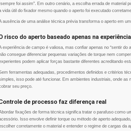
“sempre foi assim”. Em outro cenário, a escolha errada de material 
a vida útil do fixador mesmo quando o aperto foi executado corretame
A ausência de uma análise técnica prévia transforma o aperto em u
O risco do aperto baseado apenas na experiência
A experiência de campo é valiosa, mas confiar apenas no “sentir do a
não consegue diferenciar pequenas variações de torque nem compens
experientes podem aplicar forças bastante diferentes acreditando es
Sem ferramentas adequadas, procedimentos definidos e critérios técn
simples, isso pode até funcionar. Em ambientes industriais, onde a
cobrar seu preço.
Controle de processo faz diferença real
Abordar fixações de forma técnica significa tratar o parafuso como 
acessório. Isso envolve definir torque ou método de aperto adequado,
escolher corretamente o material e entender o regime de cargas da a