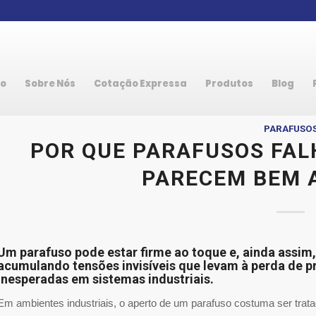
io
Sobre Nós
Cotação Expressa
Produtos
Blog
PARAFUSO
POR QUE PARAFUSOS FA
PARECEM BEM 
Um parafuso pode estar firme ao toque e, ainda assim,
acumulando tensões invisíveis que levam à perda de p
inesperadas em sistemas industriais.
Em ambientes industriais, o aperto de um parafuso costuma ser trat