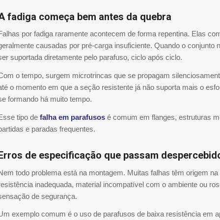
A fadiga começa bem antes da quebra
Falhas por fadiga raramente acontecem de forma repentina. Elas c
geralmente causadas por pré-carga insuficiente. Quando o conjunto 
ser suportada diretamente pelo parafuso, ciclo após ciclo.
Com o tempo, surgem microtrincas que se propagam silenciosamente. 
até o momento em que a seção resistente já não suporta mais o esfo
se formando há muito tempo.
Esse tipo de
falha em parafusos
é comum em flanges, estruturas met
partidas e paradas frequentes.
Erros de especificação que passam despercebid
Nem todo problema está na montagem. Muitas falhas têm origem na e
resistência inadequada, material incompatível com o ambiente ou ros
sensação de segurança.
Um exemplo comum é o uso de parafusos de baixa resistência em a