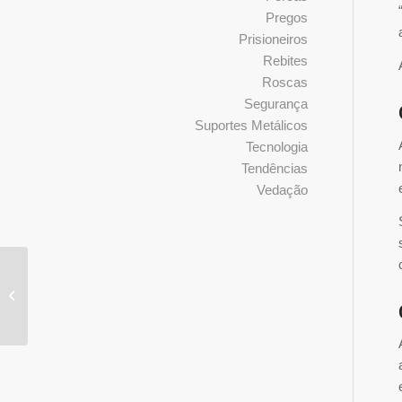
Pregos
Prisioneiros
Rebites
Roscas
Segurança
Suportes Metálicos
Tecnologia
Tendências
Vedação
Como o comprimento
do parafuso afeta a
resistência da fixação