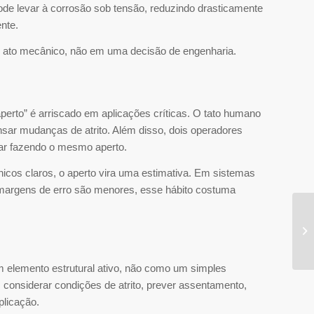
pode levar à corrosão sob tensão, reduzindo drasticamente
nte.
m ato mecânico, não em uma decisão de engenharia.
perto” é arriscado em aplicações críticas. O tato humano
ar mudanças de atrito. Além disso, dois operadores
tar fazendo o mesmo aperto.
icos claros, o aperto vira uma estimativa. Em sistemas
s margens de erro são menores, esse hábito costuma
um elemento estrutural ativo, não como um simples
 considerar condições de atrito, prever assentamento,
plicação.