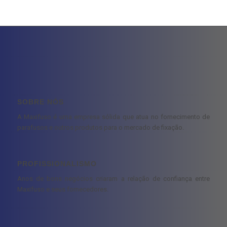
SOBRE NÓS
A Maxifuso é uma empresa sólida que atua no fornecimento de
parafusos e outros produtos para o mercado de fixação.
PROFISSIONALISMO
Anos de bons negócios criaram a relação de confiança entre
Maxifuso e seus fornecedores.