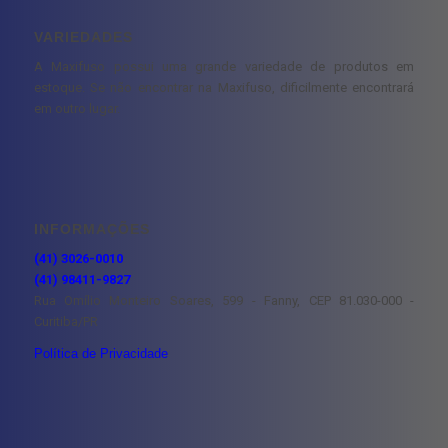
VARIEDADES
A Maxifuso possui uma grande variedade de produtos em
estoque. Se não encontrar na Maxifuso, dificilmente encontrará
em outro lugar.
INFORMAÇÕES
(41) 3026-0010
(41) 98411-9827
Rua Omílio Monteiro Soares, 599 - Fanny, CEP 81.030-000 -
Curitiba/PR
Política de Privacidade