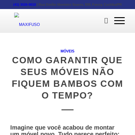
(41) 3026-0010
|
Rua Omílio Monteiro Soares, 599, Fanny, Curitiba/PR
MÓVEIS
COMO GARANTIR QUE
SEUS MÓVEIS NÃO
FIQUEM BAMBOS COM
O TEMPO?
Imagine que você acabou de montar
um móvel novo. Tudo parece perfeito: