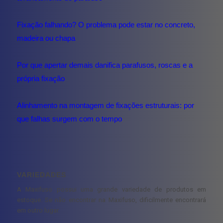
Fixação falhando? O problema pode estar no concreto,
madeira ou chapa
Por que apertar demais danifica parafusos, roscas e a
própria fixação
Alinhamento na montagem de fixações estruturais: por
que falhas surgem com o tempo
VARIEDADES
A Maxifuso possui uma grande variedade de produtos em
estoque. Se não encontrar na Maxifuso, dificilmente encontrará
em outro lugar.