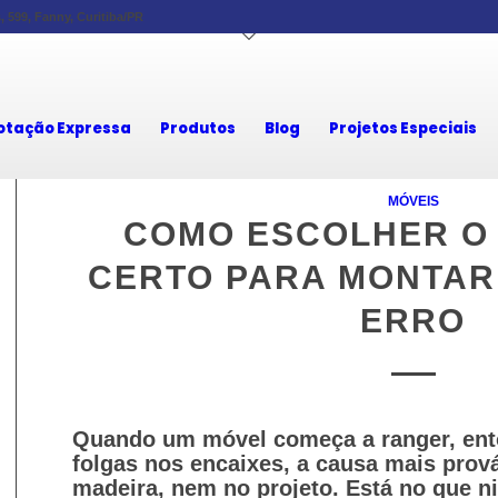
 599, Fanny, Curitiba/PR
otação Expressa
Produtos
Blog
Projetos Especiais
MÓVEIS
COMO ESCOLHER O
CERTO PARA MONTAR
ERRO
Quando um móvel começa a ranger, ento
folgas nos encaixes, a causa mais prov
madeira, nem no projeto. Está no que 