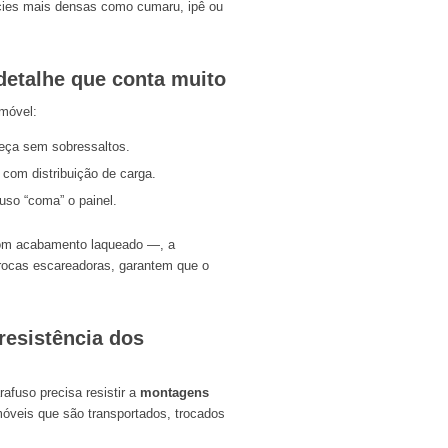
cies mais densas como cumaru, ipê ou
etalhe que conta muito
móvel:
peça sem sobressaltos.
 com distribuição de carga.
fuso “coma” o painel.
com acabamento laqueado —, a
rocas escareadoras, garantem que o
resistência dos
afuso precisa resistir a
montagens
óveis que são transportados, trocados