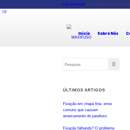
(41) 3026-0010
|
Rua Omílio Monteiro Soares,
0
Início
Sobre Nós
C
ÚLTIMOS ARTIGOS
Fixação em chapa fina: erros
comuns que causam
arrancamento do parafuso
Fixação falhando? O problema