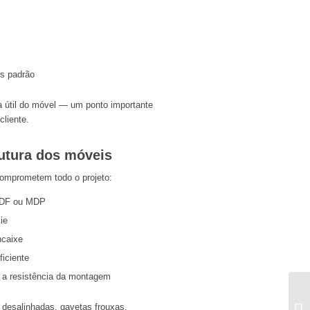
s padrão
 útil do móvel — um ponto importante
liente.
utura dos móveis
comprometem todo o projeto:
 MDF ou MDP
ie
ncaixe
ficiente
o a resistência da montagem
 desalinhadas, gavetas frouxas,