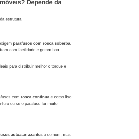
m móveis? Depende da
da estrutura:
 exigem
parafusos com rosca soberba
,
etram com facilidade e geram boa
ais para distribuir melhor o torque e
rafusos com
rosca contínua
e corpo liso
-furo ou se o parafuso for muito
fusos autoatarraxantes
é comum, mas