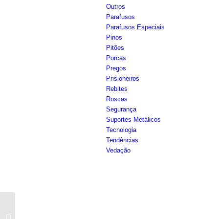
Outros
Parafusos
Parafusos Especiais
Pinos
Pitões
Porcas
Pregos
Prisioneiros
Rebites
Roscas
Segurança
Suportes Metálicos
Tecnologia
Tendências
Vedação
Como saber o peso que
um parafuso pode