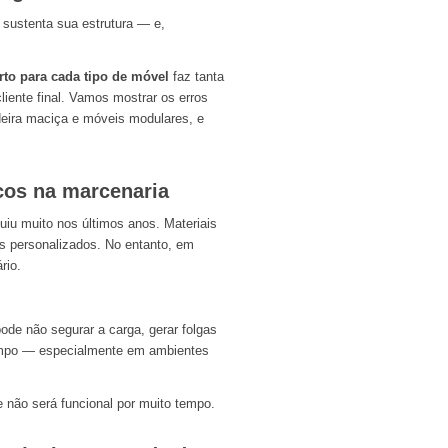
 sustenta sua estrutura — e,
rto para cada tipo de móvel
faz tanta
liente final. Vamos mostrar os erros
ira maciça e móveis modulares, e
icos na marcenaria
iu muito nos últimos anos. Materiais
is personalizados. No entanto, em
rio.
pode não segurar a carga, gerar folgas
tempo — especialmente em ambientes
 não será funcional por muito tempo.