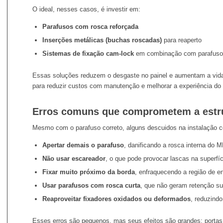
O ideal, nesses casos, é investir em:
Parafusos com rosca reforçada
Inserções metálicas (buchas roscadas)
para reaperto
Sistemas de fixação cam-lock
em combinação com parafuso
Essas soluções reduzem o desgaste no painel e aumentam a vida
para reduzir custos com manutenção e melhorar a experiência do c
Erros comuns que comprometem a estr
Mesmo com o parafuso correto, alguns descuidos na instalação 
Apertar demais o parafuso
, danificando a rosca interna do
Não usar escareador
, o que pode provocar lascas na superfíc
Fixar muito próximo da borda
, enfraquecendo a região de e
Usar parafusos com rosca curta
, que não geram retenção su
Reaproveitar fixadores oxidados ou deformados
, reduzind
Esses erros são pequenos, mas seus efeitos são grandes: portas