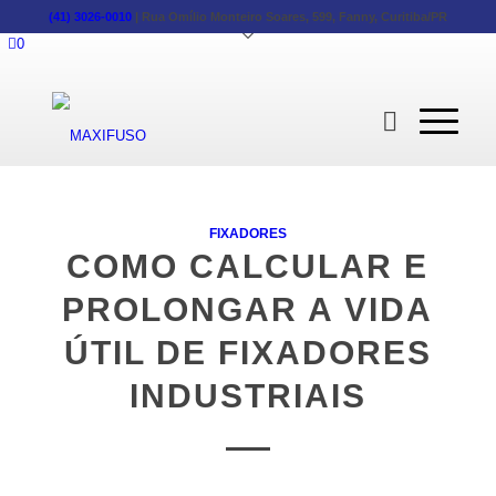
(41) 3026-0010
|
Rua Omílio Monteiro Soares, 599, Fanny, Curitiba/PR
0
FIXADORES
COMO CALCULAR E
PROLONGAR A VIDA
ÚTIL DE FIXADORES
INDUSTRIAIS