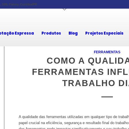
 599, Fanny, Curitiba/PR
otação Expressa
Produtos
Blog
Projetos Especiais
FERRAMENTAS
COMO A QUALID
FERRAMENTAS INFL
TRABALHO DI
A qualidade das ferramentas utilizadas em qualquer tipo de trab
papel crucial na eficiência, segurança e resultado final do trabalh
das ferramentas pode impactar significativamente o seu trabalho d