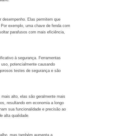
hor desempenho. Elas permitem que
o. Por exemplo, uma chave de fenda com
soltar parafusos com mais eficiência,
ificativo à segurança. Ferramentas
o uso, potencialmente causando
gorosos testes de segurança e são
 mais alto, elas são geralmente mais
aros, resultando em economia a longo
ham sua funcionalidade e precisão ao
e alta qualidade.
rabalho, mas também aumenta a