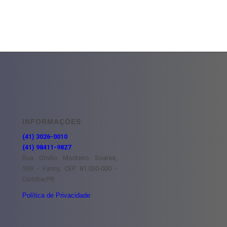
INFORMAÇÕES
(41) 3026-0010
(41) 98411-9827
Rua Omílio Monteiro Soares,
599 - Fanny, CEP 81.030-000 -
Curitiba/PR
Política de Privacidade