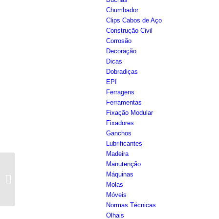
Chumbador
Clips Cabos de Aço
Construção Civil
Corrosão
Decoração
Dicas
Dobradiças
EPI
Ferragens
Ferramentas
Fixação Modular
Fixadores
Ganchos
Lubrificantes
Madeira
Manutenção
Tipos de abrasivos e
Máquinas
suas aplicações na
Molas
Indústria
Móveis
Normas Técnicas
Olhais