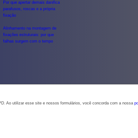
Por que apertar demais danifica
parafusos, roscas e a própria
fixação
Alinhamento na montagem de
fixações estruturais: por que
falhas surgem com o tempo
D. Ao utilizar esse site e nossos formulários, você concorda com a nossa
po