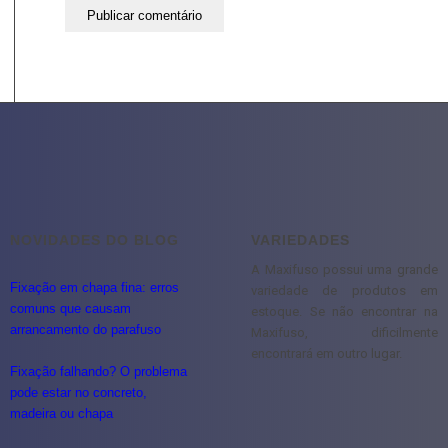
NOVIDADES DO BLOG
VARIEDADES
A Maxifuso possui uma grande
Fixação em chapa fina: erros
variedade de produtos em
comuns que causam
estoque. Se não encontrar na
arrancamento do parafuso
Maxifuso, dificilmente
encontrará em outro lugar.
Fixação falhando? O problema
pode estar no concreto,
madeira ou chapa