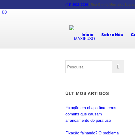
(41) 3026-0010
|
Rua Omílio Monteiro Soares,
0
Início
Sobre Nós
C
ÚLTIMOS ARTIGOS
Fixação em chapa fina: erros
comuns que causam
arrancamento do parafuso
Fixação falhando? O problema