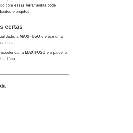
izado com essas ferramentas pode
lientes e projetos.
s certas
ualidade, a
MAXIFUSO
oferece uma
ssionais.
 excelência, a
MAXIFUSO
é o parceiro
o diário.
ada