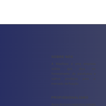
SOBRE NÓS
A Maxifuso é uma empresa
sólida que atua no
fornecimento de parafusos e
outros produtos para o
mercado de fixação.
PROFISSIONALISMO
Anos de bons negócios criaram