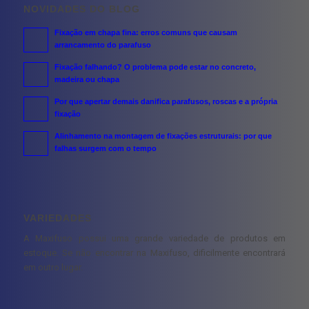
NOVIDADES DO BLOG
Fixação em chapa fina: erros comuns que causam
arrancamento do parafuso
Fixação falhando? O problema pode estar no concreto,
madeira ou chapa
Por que apertar demais danifica parafusos, roscas e a própria
fixação
Alinhamento na montagem de fixações estruturais: por que
falhas surgem com o tempo
VARIEDADES
A Maxifuso possui uma grande variedade de produtos em
estoque. Se não encontrar na Maxifuso, dificilmente encontrará
em outro lugar.