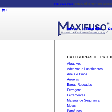
(41) 3026-0010
|
Rua Omílio Monteiro Soares,
0
Início
Sobre Nós
Co
CATEGORIAS DE PROD
Abrasivos
Adesivos e Lubrificantes
Anéis e Pinos
Arruelas
Barras Roscadas
Ferragens
Ferramentas
Material de Segurança
Molas
Parafusos