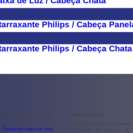
aixa de Luz / Cabeça Chata
arraxante Philips / Cabeça Panel
arraxante Philips / Cabeça Chata
NOVIDADES DO BLOG
VARIEDADES
A Maxifuso possui uma grande
Fixação em chapa fina: erros
variedade de produtos em