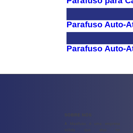
Parafuso para C
Parafuso Auto-At
Parafuso Auto-At
SOBRE NÓS
A Maxifuso é uma empresa
sólida que atua no