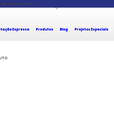
 599, Fanny, Curitiba/PR
tação Expressa
Produtos
Blog
Projetos Especiais
UTO