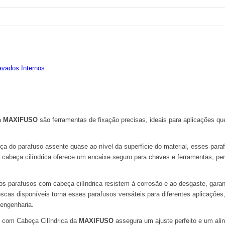
avados Internos
a
MAXIFUSO
são ferramentas de fixação precisas, ideais para aplicações qu
a do parafuso assente quase ao nível da superfície do material, esses para
A cabeça cilíndrica oferece um encaixe seguro para chaves e ferramentas, pe
 os parafusos com cabeça cilíndrica resistem à corrosão e ao desgaste, gara
oscas disponíveis torna esses parafusos versáteis para diferentes aplicaçõe
 engenharia.
s com Cabeça Cilíndrica da
MAXIFUSO
assegura um ajuste perfeito e um alin