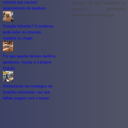
comuns que causam
estoque. Se não encontrar na
arrancamento do parafuso
Maxifuso, dificilmente
encontrará em outro lugar.
Fixação falhando? O problema
pode estar no concreto,
madeira ou chapa
Por que apertar demais danifica
parafusos, roscas e a própria
fixação
Alinhamento na montagem de
fixações estruturais: por que
falhas surgem com o tempo