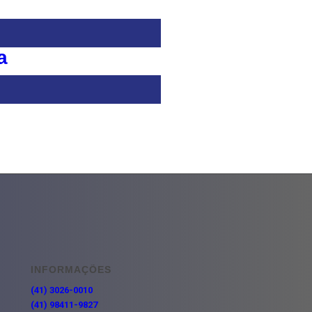
a
INFORMAÇÕES
(41) 3026-0010
(41) 98411-9827