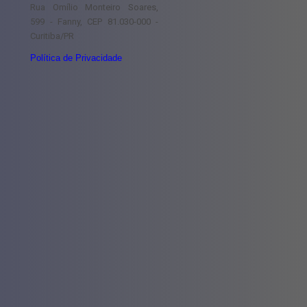
Rua Omílio Monteiro Soares,
599 - Fanny, CEP 81.030-000 -
Curitiba/PR
Política de Privacidade