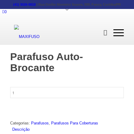
(41) 3026-0010
|
Rua Omílio Monteiro Soares, 599, Fanny, Curitiba/PR
0
Parafuso Auto-
Brocante
Parafuso
Auto-
Brocante
quantidade
Categorias:
Parafusos
,
Parafusos Para Coberturas
Descrição