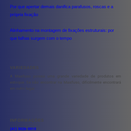
Por que apertar demais danifica parafusos, roscas e a
própria fixação
Alinhamento na montagem de fixações estruturais: por
que falhas surgem com o tempo
VARIEDADES
A Maxifuso possui uma grande variedade de produtos em
estoque. Se não encontrar na Maxifuso, dificilmente encontrará
em outro lugar.
INFORMAÇÕES
(41) 3026-0010