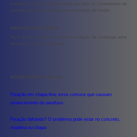
A Maxifuso é uma empresa sólida que atua no fornecimento de
parafusos e outros produtos para o mercado de fixação.
PROFISSIONALISMO
Anos de bons negócios criaram a relação de confiança entre
Maxifuso e seus fornecedores.
NOVIDADES DO BLOG
Fixação em chapa fina: erros comuns que causam
arrancamento do parafuso
Fixação falhando? O problema pode estar no concreto,
madeira ou chapa