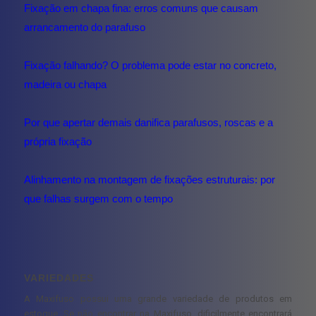
Fixação em chapa fina: erros comuns que causam
arrancamento do parafuso
Fixação falhando? O problema pode estar no concreto,
madeira ou chapa
Por que apertar demais danifica parafusos, roscas e a
própria fixação
Alinhamento na montagem de fixações estruturais: por
que falhas surgem com o tempo
VARIEDADES
A Maxifuso possui uma grande variedade de produtos em
estoque. Se não encontrar na Maxifuso, dificilmente encontrará