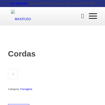
(41) 3026-0010
|
Rua Omílio Monteiro Soares, 599, Fanny, Curitiba/PR
Cordas
Categoria:
Ferragens